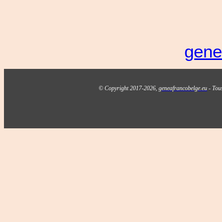
gene
© Copyright 2017-2026,
geneafrancobelge.eu
- Tous