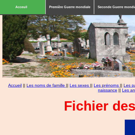
Acceuil
Première Guerre mondiale
Seconde Guerre mondi
Accueil
||
Les noms de famille
||
Les sexes
||
Les prénoms
||
Les p
naissance
||
Les an
Fichier de