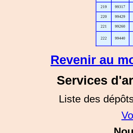
219
99317
220
99429
221
99260
222
99440
Revenir au mo
Services d'a
Liste des dépôt
Vo
Nou