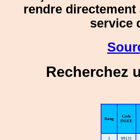
rendre directement a
service 
Sour
Recherchez u
Code
Rang
INSEE
1
99131