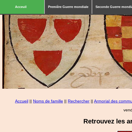
Acceuil
Première Guerre mondiale
Seconde Guerre mondi
Accueil
||
Noms de famille
||
Rechercher
||
Armorial des comm
vend
Retrouvez les a