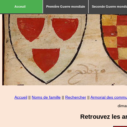
Acceuil
Première Guerre mondiale
Seconde Guerre mondi
Accueil
||
Noms de famille
||
Rechercher
||
Armorial des comm
dima
Retrouvez les a