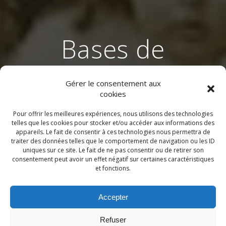
Bases de
données
Gérer le consentement aux
généalogiques
cookies
Pour offrir les meilleures expériences, nous utilisons des technologies
gratuites
telles que les cookies pour stocker et/ou accéder aux informations des
appareils. Le fait de consentir à ces technologies nous permettra de
traiter des données telles que le comportement de navigation ou les ID
uniques sur ce site. Le fait de ne pas consentir ou de retirer son
Depuis 2017, le site web geneactes.fr est le lieu
consentement peut avoir un effet négatif sur certaines caractéristiques
et fonctions.
des recherches généalogiques collaboratives pour
la Belgique et le Nord de la France.
Avec plus de 250 membres, plusieurs centaines
Accepter
d’ajouts et de mises à jours quotidiens, la base
geneactes.fr est aujourd’hui riche de plus de 14
Refuser