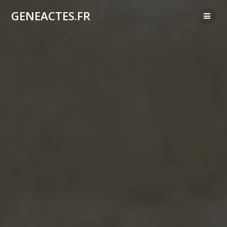
Passer
GENEACTES.FR
au
contenu