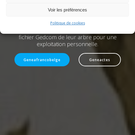
millions d' individus ; chaque semaine des
nouveaux membres nous rejoignent et
Voir les préférences
complètent à leur tour la base de données
geneafrancobelge de leurs données ; en
Politique de cookies
contrepartie, ces membres peuvent récupérer le
fichier Gedcom de leur arbre pour une
exploitation personnelle.
Geneafrancobelge
Geneactes