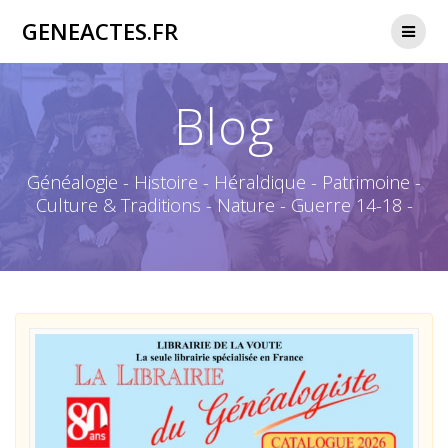
Passer
GENEACTES.FR
au
contenu
Blog
Généalogie - Histoire - Héraldique - Patrimoine -
Culture & Traditions - Nature - Guerre 14-18 -