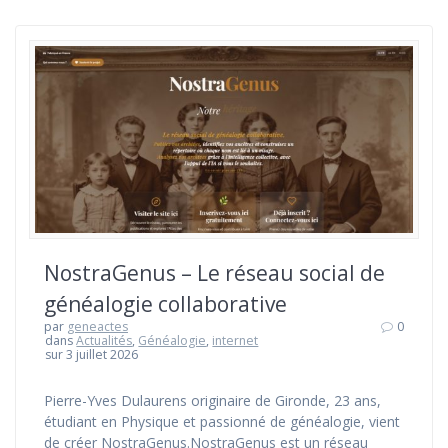
NostraGenus – Le réseau social de
généalogie collaborative
par
geneactes
0
dans
Actualités
,
Généalogie
,
internet
sur 3 juillet 2026
Pierre-Yves Dulaurens originaire de Gironde, 23 ans,
étudiant en Physique et passionné de généalogie, vient
de créer NostraGenus.NostraGenus est un réseau