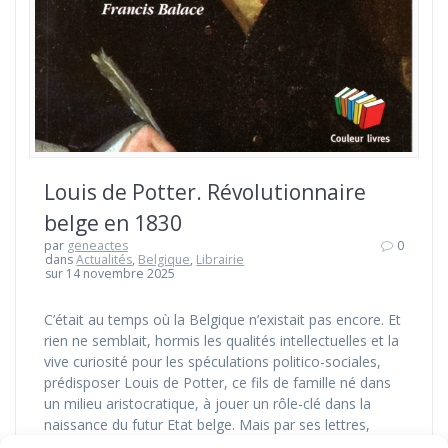
Louis de Potter. Révolutionnaire
belge en 1830
par
geneactes
0
dans
Actualités
,
Belgique
,
Librairie
sur 14 novembre 2025
C’était au temps où la Belgique n’existait pas encore. Et
rien ne semblait, hormis les qualités intellectuelles et la
vive curiosité pour les spéculations politico-sociales,
prédisposer Louis de Potter, ce fils de famille né dans
un milieu aristocratique, à jouer un rôle-clé dans la
naissance du futur Etat belge. Mais par ses lettres,
pamphlets et…