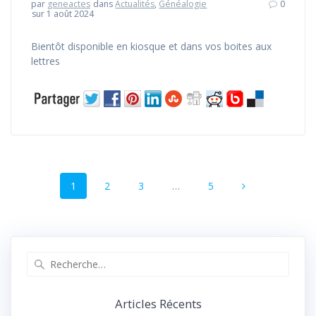
par
geneactes
dans
Actualités
,
Généalogie
0
sur 1 août 2024
Bientôt disponible en kiosque et dans vos boites aux
lettres
Navigation
Page
Page
Page
Page
1
2
3
…
5
au
sein
des
Recherche
pour
articles
:
Articles Récents