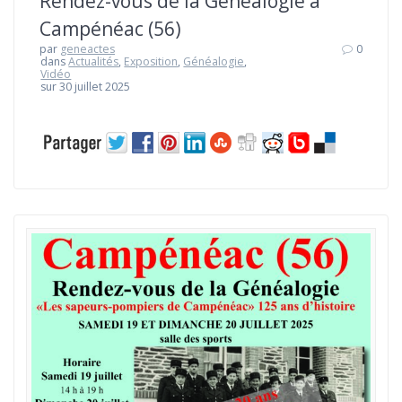
Rendez-vous de la Généalogie à
Campénéac (56)
par
geneactes
0
dans
Actualités
,
Exposition
,
Généalogie
,
Vidéo
sur 30 juillet 2025