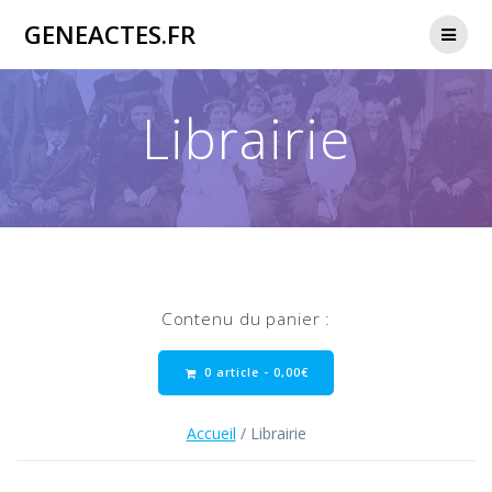
Passer
GENEACTES.FR
au
contenu
Librairie
Contenu du panier :
0 article -
0,00
€
Accueil
/ Librairie