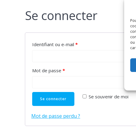
Se connecter
Pou
coo
con
com
ou 
Identifiant ou e-mail
*
car
Mot de passe
*
Se souvenir de moi
Se connecter
Mot de passe perdu ?