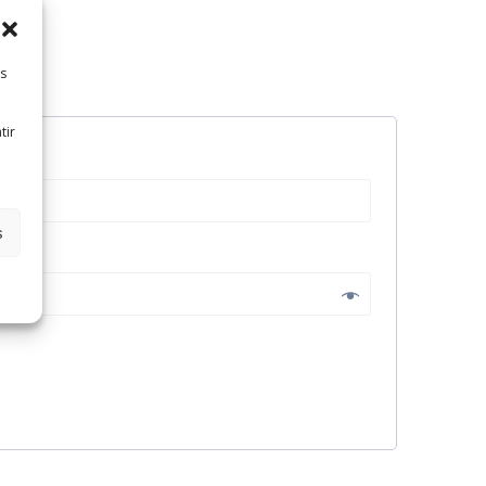
es
tir
s