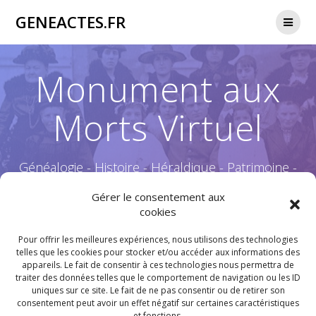
Passer
GENEACTES.FR
au
contenu
Monument aux
Morts Virtuel
Généalogie - Histoire - Héraldique - Patrimoine -
Culture & Traditions - Nature - Guerre 14-18 -
Gérer le consentement aux
cookies
Pour offrir les meilleures expériences, nous utilisons des technologies
telles que les cookies pour stocker et/ou accéder aux informations des
appareils. Le fait de consentir à ces technologies nous permettra de
Relevé chronologique des décès des 135 Poilus de
traiter des données telles que le comportement de navigation ou les ID
Campénéac
uniques sur ce site. Le fait de ne pas consentir ou de retirer son
consentement peut avoir un effet négatif sur certaines caractéristiques
durant le conflit de 1914 à 1919
et fonctions.