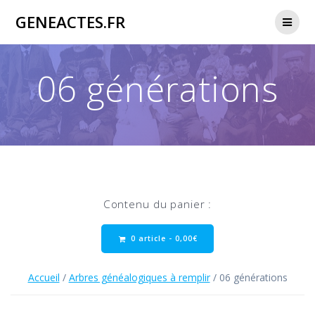
Passer
GENEACTES.FR
au
contenu
06 générations
Contenu du panier :
0 article -
0,00
€
Accueil
/
Arbres généalogiques à remplir
/ 06 générations