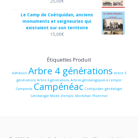
25,00
€
Le Camp de Coëtquidan, anciens
monuments et seigneuries qui
existaient sur son territoire
15,00
€
Étiquettes Produit
Arbre 4 générations
Adhésion
Arbre 5
générations
Arbre 6 générations
Arbres généalogiques à remplir
Campénéac
Campenia
Coëtquidan
généalogie
Généalogie Mode d’emplo
Morbihan
Ploërmel