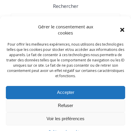
Rechercher
Recherche
pour :
Gérer le consentement aux
cookies
Catégories
Pour offrir les meilleures expériences, nous utilisons des technologies
telles que les cookies pour stocker et/ou accéder aux informations des
appareils. Le fait de consentir à ces technologies nous permettra de
Adhésion
traiter des données telles que le comportement de navigation ou les ID
uniques sur ce site. Le fait de ne pas consentir ou de retirer son
Arbres généalogiques à remplir
consentement peut avoir un effet négatif sur certaines caractéristiques
04 générations
et fonctions.
05 générations
06 générations
10 générations
Accepter
Campénéac
Refuser
Guerre 14-18
Voir les préférences
Guerre 39-45
Guides de généalogie