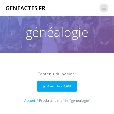
Passer
GENEACTES.FR
au
contenu
généalogie
Contenu du panier :
0 article -
0,00
€
Accueil
/ Produits identifiés “généalogie”