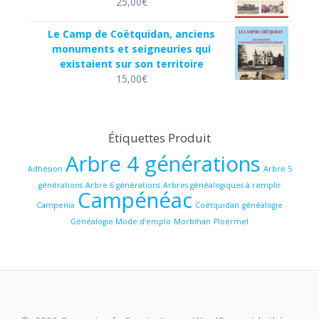
25,00
€
Le Camp de Coëtquidan, anciens
monuments et seigneuries qui
existaient sur son territoire
15,00
€
Étiquettes Produit
Arbre 4 générations
Adhésion
Arbre 5
générations
Arbre 6 générations
Arbres généalogiques à remplir
Campénéac
Campenia
Coëtquidan
généalogie
Généalogie Mode d’emplo
Morbihan
Ploërmel