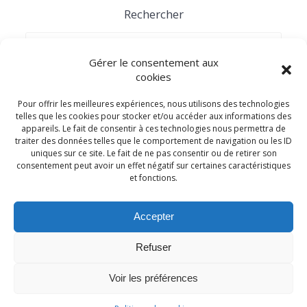
Rechercher
Recherche
pour :
Gérer le consentement aux
cookies
Catégories
Pour offrir les meilleures expériences, nous utilisons des technologies
telles que les cookies pour stocker et/ou accéder aux informations des
appareils. Le fait de consentir à ces technologies nous permettra de
Adhésion
traiter des données telles que le comportement de navigation ou les ID
uniques sur ce site. Le fait de ne pas consentir ou de retirer son
Arbres généalogiques à remplir
consentement peut avoir un effet négatif sur certaines caractéristiques
04 générations
et fonctions.
05 générations
06 générations
10 générations
Accepter
Campénéac
Refuser
Guerre 14-18
Voir les préférences
Guerre 39-45
Guides de généalogie