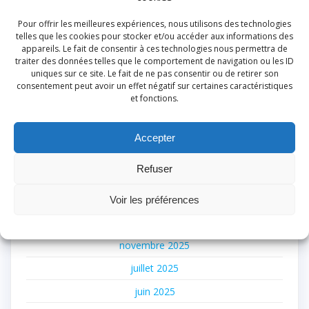
Nouveau spectacle – La Mémoire en Héritage – Le Fil
Pour offrir les meilleures expériences, nous utilisons des technologies
Invisible le 14 novembre à 15 h à Bruley (54)
telles que les cookies pour stocker et/ou accéder aux informations des
10 livres à 10 € pour les 80 ans de la Librairie de la
appareils. Le fait de consentir à ces technologies nous permettra de
traiter des données telles que le comportement de navigation ou les ID
Voûte
uniques sur ce site. Le fait de ne pas consentir ou de retirer son
Catalogue généalogique 2026 est enfin disponible
consentement peut avoir un effet négatif sur certaines caractéristiques
et fonctions.
Archives
Accepter
juillet 2026
Refuser
juin 2026
avril 2026
Voir les préférences
décembre 2025
novembre 2025
juillet 2025
juin 2025