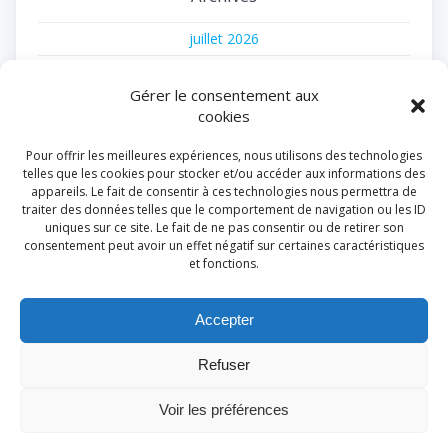
juillet 2026
juin 2026
Gérer le consentement aux
avril 2026
cookies
décembre 2025
Pour offrir les meilleures expériences, nous utilisons des technologies
novembre 2025
telles que les cookies pour stocker et/ou accéder aux informations des
appareils. Le fait de consentir à ces technologies nous permettra de
juillet 2025
traiter des données telles que le comportement de navigation ou les ID
uniques sur ce site. Le fait de ne pas consentir ou de retirer son
juin 2025
consentement peut avoir un effet négatif sur certaines caractéristiques
et fonctions.
février 2025
août 2024
Accepter
juillet 2024
Refuser
juin 2024
mars 2024
Voir les préférences
février 2024