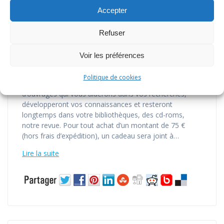
Catalogue généalogique 2024 est
Accepter
enfin disponible
par
geneactes
dans
Actualités
,
Librairie
0
Refuser
sur 23 décembre 2023
Voir les préférences
Catalogue généalogique 2024 Vous trouverez dans ce
catalogue: 26 modèles différents d’arbres
Politique de cookies
généalogiques à remplir, une sélection de 900
d’ouvrages qui vous aiderons dans vos recherches,
développeront vos connaissances et resteront
longtemps dans votre bibliothèques, des cd-roms,
notre revue. Pour tout achat d’un montant de 75 €
(hors frais d’expédition), un cadeau sera joint à…
Lire la suite