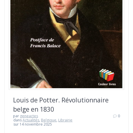
Louis de Potter. Révolutionnaire
belge en 1830
par
geneactes
0
dans
Actualités
,
Belgique
,
Librairie
sur 14 novembre 2025