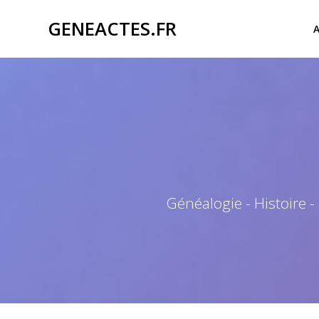
Passer
GENEACTES.FR
au
contenu
Généalogie - Histoire -