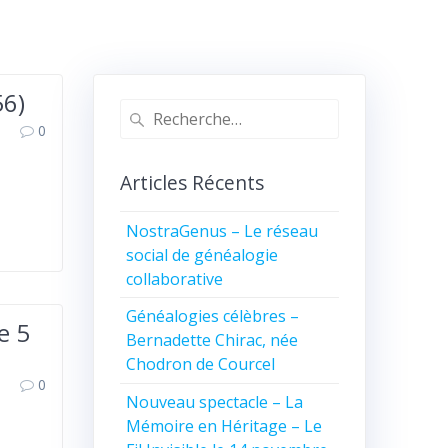
56)
Recherche
0
pour
:
Articles Récents
NostraGenus – Le réseau
social de généalogie
collaborative
Généalogies célèbres –
e 5
Bernadette Chirac, née
Chodron de Courcel
0
Nouveau spectacle – La
Mémoire en Héritage – Le