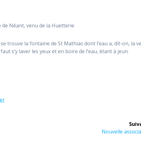
e de Néant, venu de la Huetterie
 trouve la fontaine de St Mathias dont l’eau a, dit-on, la v
faut s’y laver les yeux et en boire de l’eau, étant à jeun.
er
Suiv
Article
Nouvelle associ
suivant :