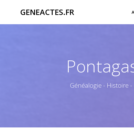
Passer
GENEACTES.FR
au
contenu
Pontagas
Généalogie - Histoire -