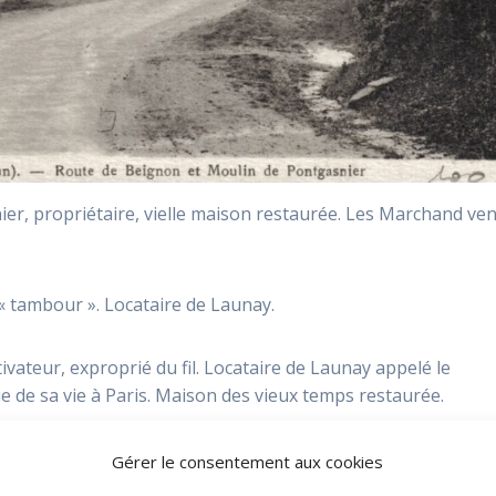
er, propriétaire, vielle maison restaurée. Les Marchand ve
 tambour ». Locataire de Launay.
vateur, exproprié du fil. Locataire de Launay appelé le
ie de sa vie à Paris. Maison des vieux temps restaurée.
étaire. Ancienne famille de la commune. Elle avait un fils, déc
Gérer le consentement aux cookies
 a une fille religieuse chez les petites sœurs des pauvres.