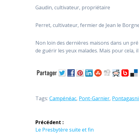
Gaudin, cultivateur, propriétaire
Perret, cultivateur, fermier de Jean le Borgn
Non loin des dernières maisons dans un pré se
de guérir les yeux malades. Mais pour cela, il 
Tags:
Campénéac
,
Pont-Garnier
,
Pontagasni
Navigation
Précédent :
de
Article
Le Presbytère suite et fin
précédent :