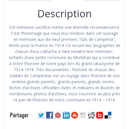
Morts
pour
Description
la
France
en
Cet immense sacrifice mérite une éternelle reconnaissance.
1914
C’est l’hommage que nous leur rendons dans cet ouvrage
dans
en mémoire aux dix-neuf premiers “Gâs de Campenia”,
la
Morts pour la France en 1914. Ce recueil des biographies de
guerre
chacun d’eux s’attache à faire renaitre leur mémoire ;
1914-
enfants d’une petite commune du Morbihan qui a contribué
1918
à écrire l’histoire de notre pays lors du grand cataclysme de
contre
1914-1918. Très documentée ; l’histoire de chacun des
l’Allemagne
soldats de Campénéac est un voyage dans l’histoire de nos
arrières grands-parents, grands-parents, grands oncles…
Riches d’archives officielles civiles et militaires et illustrés de
nombreuses photos d’archives, nous touchons au plus près
ce pan de l’histoire de notre commune en 1914 – 1918.