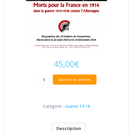
45,00
€
quantité
Ajouter au panier
de
Aux
«
Gâs
Catégorie :
Guerre 14-18
de
Campenia»
Tome
1
Description