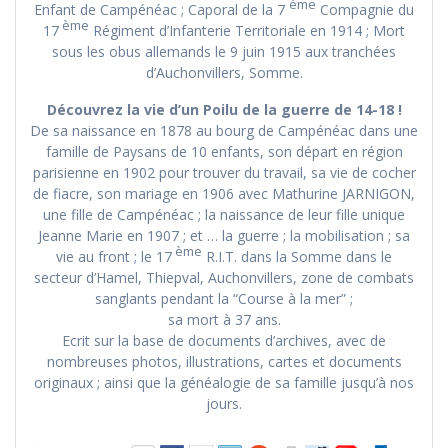
ème
Enfant de Campénéac ; Caporal de la 7
Compagnie du
ème
17
Régiment d’Infanterie Territoriale en 1914 ; Mort
sous les obus allemands le 9 juin 1915 aux tranchées
d’Auchonvillers, Somme.
Découvrez la vie d’un Poilu de la guerre de 14-18 !
De sa naissance en 1878 au bourg de Campénéac dans une
famille de Paysans de 10 enfants, son départ en région
parisienne en 1902 pour trouver du travail, sa vie de cocher
de fiacre, son mariage en 1906 avec Mathurine JARNIGON,
une fille de Campénéac ; la naissance de leur fille unique
Jeanne Marie en 1907 ; et … la guerre ; la mobilisation ; sa
ème
vie au front ; le 17
R.I.T. dans la Somme dans le
secteur d’Hamel, Thiepval, Auchonvillers, zone de combats
sanglants pendant la “Course à la mer” ;
sa mort à 37 ans.
Ecrit sur la base de documents d’archives, avec de
nombreuses photos, illustrations, cartes et documents
originaux ; ainsi que la généalogie de sa famille jusqu’à nos
jours.