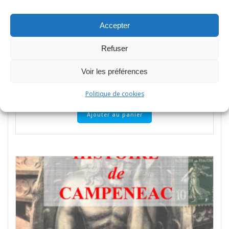
Accepter
Les Gars de Campenia
Refuser
20,00
€
Voir les préférences
Campénéac
,
Histoire
Politique de cookies
Ajouter au panier