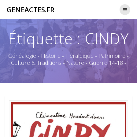
Passer
GENEACTES.FR
au
contenu
Étiquette :
CINDY
Généalogie - Histoire - Héraldique - Patrimoine -
Culture & Traditions - Nature - Guerre 14-18 -