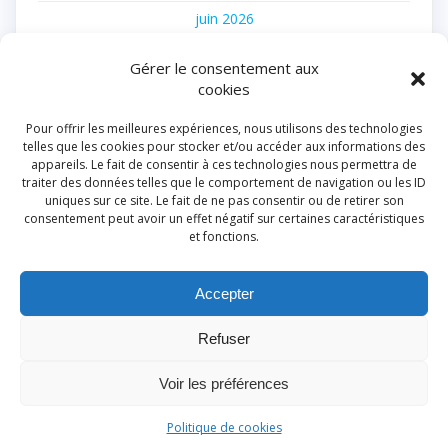
juin 2026
avril 2026
Gérer le consentement aux
décembre 2025
cookies
novembre 2025
Pour offrir les meilleures expériences, nous utilisons des technologies
telles que les cookies pour stocker et/ou accéder aux informations des
juillet 2025
appareils. Le fait de consentir à ces technologies nous permettra de
traiter des données telles que le comportement de navigation ou les ID
juin 2025
uniques sur ce site. Le fait de ne pas consentir ou de retirer son
février 2025
consentement peut avoir un effet négatif sur certaines caractéristiques
et fonctions.
août 2024
juillet 2024
Accepter
juin 2024
Refuser
mars 2024
février 2024
Voir les préférences
janvier 2024
Politique de cookies