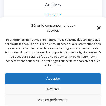
Archives
juillet 2026
juin 2026
Gérer le consentement aux
cookies
avril 2026
décembre 2025
Pour offrir les meilleures expériences, nous utilisons des technologies
telles que les cookies pour stocker et/ou accéder aux informations des
novembre 2025
appareils. Le fait de consentir à ces technologies nous permettra de
traiter des données telles que le comportement de navigation ou les ID
juillet 2025
uniques sur ce site. Le fait de ne pas consentir ou de retirer son
consentement peut avoir un effet négatif sur certaines caractéristiques
juin 2025
et fonctions.
février 2025
août 2024
Accepter
juillet 2024
Refuser
juin 2024
Voir les préférences
mars 2024