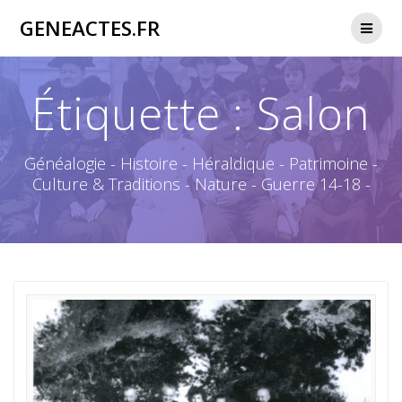
Passer
GENEACTES.FR
au
contenu
Étiquette :
Salon
Généalogie - Histoire - Héraldique - Patrimoine -
Culture & Traditions - Nature - Guerre 14-18 -