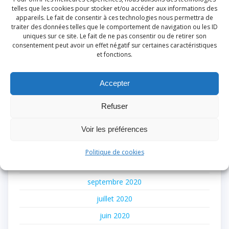
telles que les cookies pour stocker et/ou accéder aux informations des
juillet 2024
appareils. Le fait de consentir à ces technologies nous permettra de
traiter des données telles que le comportement de navigation ou les ID
juin 2024
uniques sur ce site. Le fait de ne pas consentir ou de retirer son
consentement peut avoir un effet négatif sur certaines caractéristiques
mars 2024
et fonctions.
février 2024
janvier 2024
Accepter
décembre 2023
Refuser
juin 2023
Voir les préférences
mai 2022
avril 2022
Politique de cookies
février 2022
septembre 2020
juillet 2020
juin 2020