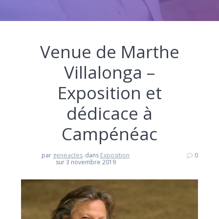
Venue de Marthe
Villalonga –
Exposition et
dédicace à
Campénéac
par
geneactes
dans
Exposition
0
sur 3 novembre 2019