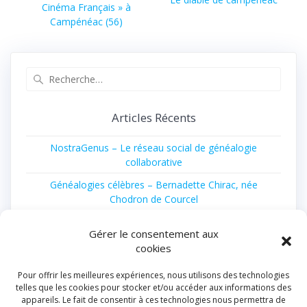
l’article
Cinéma Français » à
suivant :
Campénéac (56)
Recherche
pour
:
Articles Récents
NostraGenus – Le réseau social de généalogie
collaborative
Généalogies célèbres – Bernadette Chirac, née
Chodron de Courcel
Nouveau spectacle – La Mémoire en Héritage – Le Fil
Gérer le consentement aux
Invisible le 14 novembre à 15 h à Bruley (54)
cookies
10 livres à 10 € pour les 80 ans de la Librairie de la
Voûte
Pour offrir les meilleures expériences, nous utilisons des technologies
telles que les cookies pour stocker et/ou accéder aux informations des
Catalogue généalogique 2026 est enfin disponible
appareils. Le fait de consentir à ces technologies nous permettra de