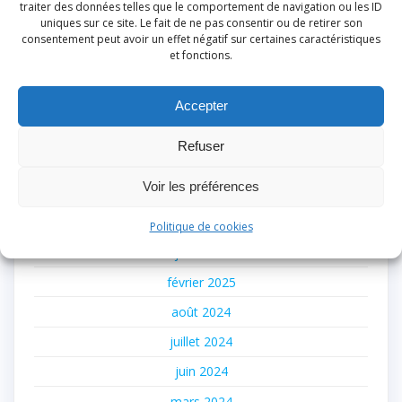
traiter des données telles que le comportement de navigation ou les ID
uniques sur ce site. Le fait de ne pas consentir ou de retirer son
Archives
consentement peut avoir un effet négatif sur certaines caractéristiques
et fonctions.
juillet 2026
juin 2026
Accepter
avril 2026
Refuser
décembre 2025
Voir les préférences
novembre 2025
juillet 2025
Politique de cookies
juin 2025
février 2025
août 2024
juillet 2024
juin 2024
mars 2024