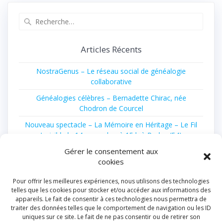
Recherche
pour
:
Articles Récents
NostraGenus – Le réseau social de généalogie
collaborative
Généalogies célèbres – Bernadette Chirac, née
Chodron de Courcel
Nouveau spectacle – La Mémoire en Héritage – Le Fil
Invisible le 14 novembre à 15 h à Bruley (54)
Gérer le consentement aux
10 livres à 10 € pour les 80 ans de la Librairie de la
cookies
Voûte
Catalogue généalogique 2026 est enfin disponible
Pour offrir les meilleures expériences, nous utilisons des technologies
telles que les cookies pour stocker et/ou accéder aux informations des
appareils. Le fait de consentir à ces technologies nous permettra de
Archives
traiter des données telles que le comportement de navigation ou les ID
uniques sur ce site. Le fait de ne pas consentir ou de retirer son