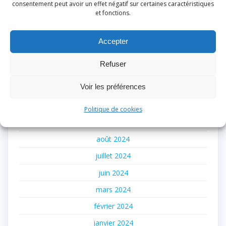
consentement peut avoir un effet négatif sur certaines caractéristiques
juillet 2026
et fonctions.
juin 2026
avril 2026
Accepter
décembre 2025
Refuser
novembre 2025
Voir les préférences
juillet 2025
juin 2025
Politique de cookies
février 2025
août 2024
juillet 2024
juin 2024
mars 2024
février 2024
janvier 2024