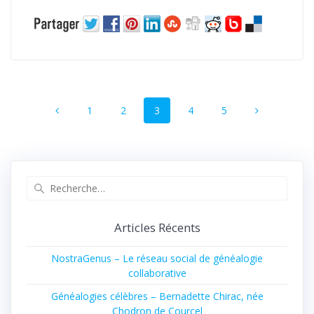
Navigation
Page
Page
Page
Page
Page
1
2
3
4
5
au
sein
des
Recherche
pour
articles
:
Articles Récents
NostraGenus – Le réseau social de généalogie
collaborative
Généalogies célèbres – Bernadette Chirac, née
Chodron de Courcel