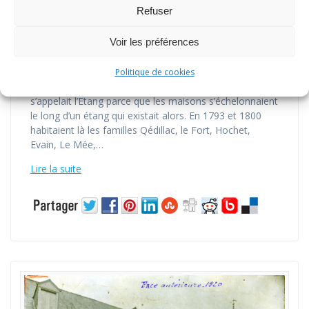
Pontagasnier et Pont-Garnier
Refuser
par
geneactes
dans
Histoire
0
sur 22 juillet 2020
Voir les préférences
On désigne sous ce nom tout le village. Autrefois on ne
donnait cette dénomination qu’aux maisons du
Politique de cookies
meunier situées près du pont. L’autre partie du village
s’appelait l’Etang parce que les maisons s’échelonnaient
le long d’un étang qui existait alors. En 1793 et 1800
habitaient là les familles Qédillac, le Fort, Hochet,
Evain, Le Mée,…
Lire la suite