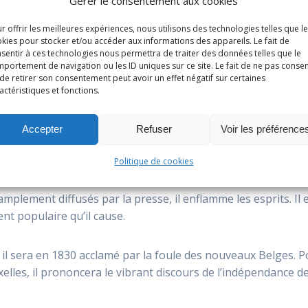
Gérer le consentement aux cookies
r offrir les meilleures expériences, nous utilisons des technologies telles que l
kies pour stocker et/ou accéder aux informations des appareils. Le fait de
sentir à ces technologies nous permettra de traiter des données telles que le
portement de navigation ou les ID uniques sur ce site. Le fait de ne pas consen
de retirer son consentement peut avoir un effet négatif sur certaines
actéristiques et fonctions.
 encore. Et rien ne semblait, hormis les qualités intellectuell
Accepter
Refuser
Voir les préférence
co-sociales, prédisposer Louis de Potter, ce fils de famille né 
dans la naissance du futur Etat belge.
Politique de cookies
mplement diffusés par la presse, il enflamme les esprits. Il 
t populaire qu’il cause.
il sera en 1830 acclamé par la foule des nouveaux Belges. P
uxelles, il prononcera le vibrant discours de l’indépendance de