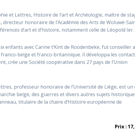
hie et Lettres, Histoire de l’art et Archéologie, maître de st
es, directeur honoraire de l’Académie des Arts de Woluwé-Sai
rences d’art et d’histoire, notamment celle de Léopold Ier.
six enfants avec Carine t’Kint de Roodenbeke, fut conseiller 
anco-belge et franco-britannique. Il développa les contac
nt, crée une Société coopérative dans 27 pays de l’Union
ettres, professeur honoraire de l’Université de Liège, est un
archie belge, des guerres et divers autres sujets historique
anneau, titulaire de la chaire d’Histoire européenne de
Prix : 17