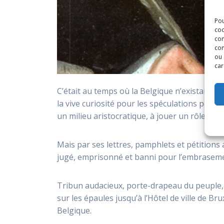
Pou
coo
con
com
ou 
car
C’était au temps où la Belgique n’existait pas
la vive curiosité pour les spéculations politi
un milieu aristocratique, à jouer un rôle-clé 
Mais par ses lettres, pamphlets et pétitions a
jugé, emprisonné et banni pour l’embrasemen
Tribun audacieux, porte-drapeau du peuple, 
sur les épaules jusqu’à l’Hôtel de ville de Br
Belgique.