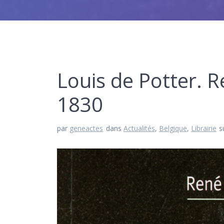
Louis de Potter. R
1830
par
geneactes
dans
Actualités
,
Belgique
,
Librairie
s