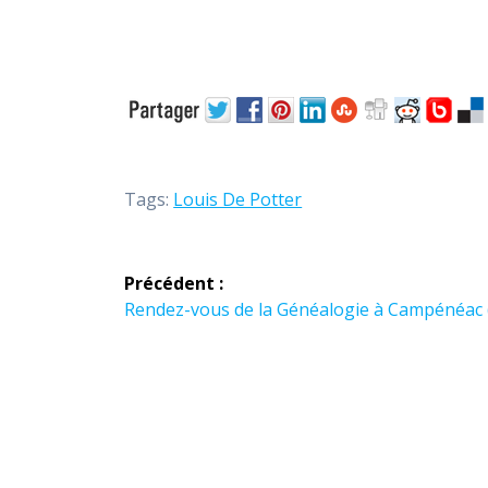
Tags:
Louis De Potter
Navigation
Précédent :
de
Article
Rendez-vous de la Généalogie à Campénéac 
précédent :
l’article