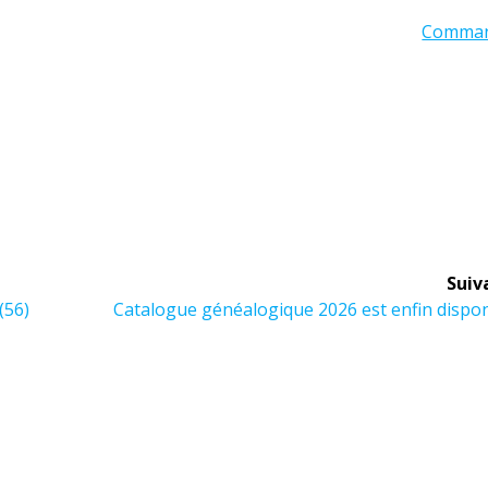
Comma
Suiv
Article
(56)
Catalogue généalogique 2026 est enfin dispo
suivant :