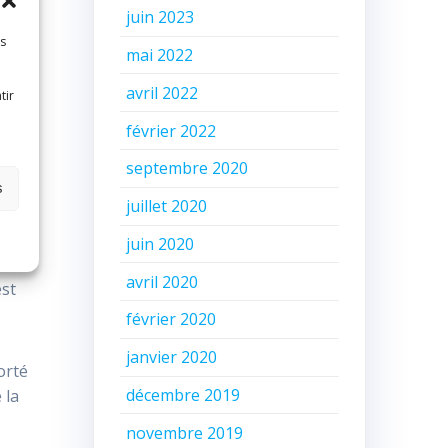
juin 2023
es
mai 2022
avril 2022
tir
février 2022
septembre 2020
es et
s
juillet 2020
dans
juin 2020
avril 2020
est
février 2020
janvier 2020
orté
décembre 2019
 la
novembre 2019