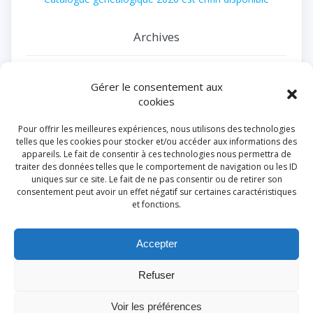
Archives
juillet 2026
Gérer le consentement aux
juin 2026
cookies
avril 2026
Pour offrir les meilleures expériences, nous utilisons des technologies
décembre 2025
telles que les cookies pour stocker et/ou accéder aux informations des
appareils. Le fait de consentir à ces technologies nous permettra de
novembre 2025
traiter des données telles que le comportement de navigation ou les ID
uniques sur ce site. Le fait de ne pas consentir ou de retirer son
juillet 2025
consentement peut avoir un effet négatif sur certaines caractéristiques
et fonctions.
juin 2025
février 2025
Accepter
août 2024
Refuser
juillet 2024
juin 2024
Voir les préférences