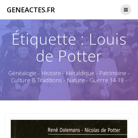
Passer
GENEACTES.FR
au
contenu
Étiquette :
Louis
de Potter
Généalogie - Histoire - Héraldique - Patrimoine -
Culture & Traditions - Nature - Guerre 14-18 -