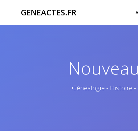
Passer
GENEACTES.FR
au
contenu
Nouveau 
Généalogie - Histoire -