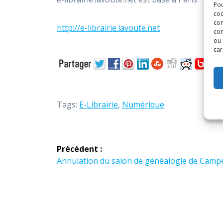
Pou
coo
con
http://e-librairie.lavoute.net
com
ou 
car
Tags:
E-Librairie
,
Numérique
Navigation
Précédent :
de
Article
Annulation du salon de généalogie de Camp
précédent :
l’article