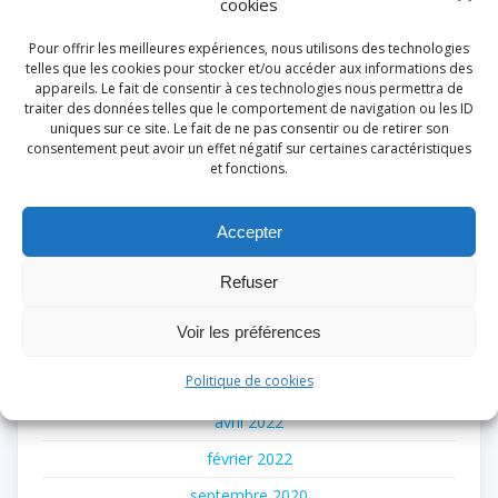
cookies
juin 2025
Pour offrir les meilleures expériences, nous utilisons des technologies
février 2025
telles que les cookies pour stocker et/ou accéder aux informations des
appareils. Le fait de consentir à ces technologies nous permettra de
août 2024
traiter des données telles que le comportement de navigation ou les ID
juillet 2024
uniques sur ce site. Le fait de ne pas consentir ou de retirer son
consentement peut avoir un effet négatif sur certaines caractéristiques
juin 2024
et fonctions.
mars 2024
Accepter
février 2024
janvier 2024
Refuser
décembre 2023
Voir les préférences
juin 2023
Politique de cookies
mai 2022
avril 2022
février 2022
septembre 2020